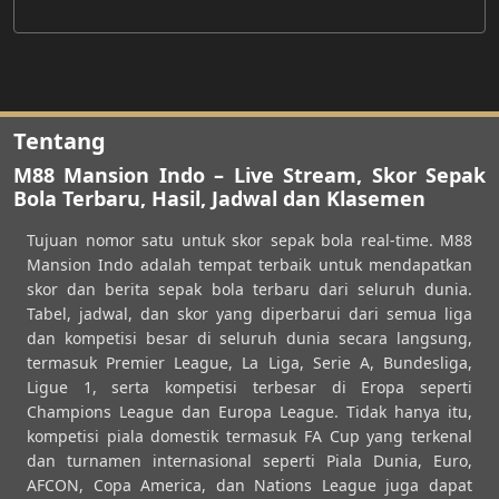
Tentang
M88 Mansion Indo – Live Stream, Skor Sepak
Bola Terbaru, Hasil, Jadwal dan Klasemen
Tujuan nomor satu untuk skor sepak bola real-time. M88
Mansion Indo adalah tempat terbaik untuk mendapatkan
skor dan berita sepak bola terbaru dari seluruh dunia.
Tabel, jadwal, dan skor yang diperbarui dari semua liga
dan kompetisi besar di seluruh dunia secara langsung,
termasuk Premier League, La Liga, Serie A, Bundesliga,
Ligue 1, serta kompetisi terbesar di Eropa seperti
Champions League dan Europa League. Tidak hanya itu,
kompetisi piala domestik termasuk FA Cup yang terkenal
dan turnamen internasional seperti Piala Dunia, Euro,
AFCON, Copa America, dan Nations League juga dapat