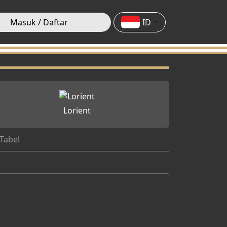
Masuk / Daftar
ID
Lorient
Tabel