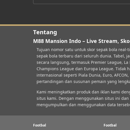
Tentang
M88 Mansion Indo – Live Stream, Sko
Tujuan nomor satu untuk skor sepak bola real-
sepak bola terbaru dari seluruh dunia. Tabel, 
secara langsung, termasuk Premier League, La Li
Champions League dan Europa League. Tidak ha
internasional seperti Piala Dunia, Euro, AFCO
pertandingan dan susunan pemain yang lengkap, 
Kami meningkatkan produk dan iklan kami de
situs kami. Dengan menggunakan situs ini dan
mengumpulkan dan menggunakan data tersebut. K
Footbal
Footbal