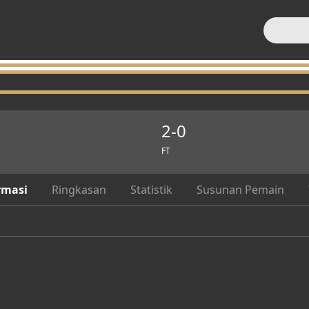
2
-
0
FT
rmasi
Ringkasan
Statistik
Susunan Pemain