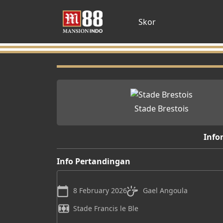
Skor
Stade Brestois
Info
Info Pertandingan
8 February 2026
Gael Angoula
Stade Francis le Ble