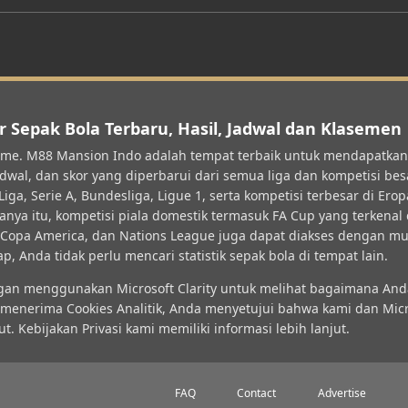
r Sepak Bola Terbaru, Hasil, Jadwal dan Klasemen
time. M88 Mansion Indo adalah tempat terbaik untuk mendapatkan 
jadwal, dan skor yang diperbarui dari semua liga dan kompetisi bes
ga, Serie A, Bundesliga, Ligue 1, serta kompetisi terbesar di Erop
nya itu, kompetisi piala domestik termasuk FA Cup yang terkena
N, Copa America, dan Nations League juga dapat diakses dengan m
Anda tidak perlu mencari statistik sepak bola di tempat lain.
ngan menggunakan Microsoft Clarity untuk melihat bagaimana A
 menerima Cookies Analitik, Anda menyetujui bahwa kami dan Micr
ebijakan Privasi kami memiliki informasi lebih lanjut.
FAQ
Contact
Advertise