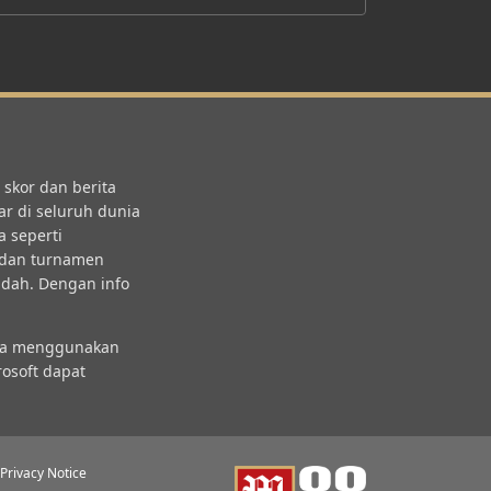
skor dan berita
ar di seluruh dunia
a seperti
l dan turnamen
udah. Dengan info
nda menggunakan
osoft dapat
Privacy Notice