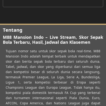
Tentang
M88 Mansion Indo – Live Stream, Skor Sepak
Bola Terbaru, Hasil, Jadwal dan Klasemen
Tujuan nomor satu untuk skor sepak bola real-time. M88
Mansion Indo adalah tempat terbaik untuk mendapatkan
skor dan berita sepak bola terbaru dari seluruh dunia.
Tabel, jadwal, dan skor yang diperbarui dari semua liga
dan kompetisi besar di seluruh dunia secara langsung,
termasuk Premier League, La Liga, Serie A, Bundesliga,
Ligue 1, serta kompetisi terbesar di Eropa seperti
Champions League dan Europa League. Tidak hanya itu,
kompetisi piala domestik termasuk FA Cup yang terkenal
dan turnamen internasional seperti Piala Dunia, Euro,
AFCON, Copa America, dan Nations League juga dapat