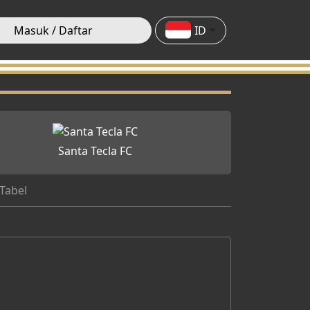
Masuk / Daftar
ID
Santa Tecla FC
Tabel