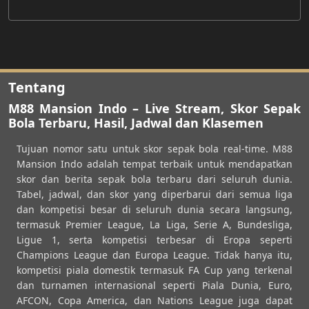
Tentang
M88 Mansion Indo – Live Stream, Skor Sepak
Bola Terbaru, Hasil, Jadwal dan Klasemen
Tujuan nomor satu untuk skor sepak bola real-time. M88
Mansion Indo adalah tempat terbaik untuk mendapatkan
skor dan berita sepak bola terbaru dari seluruh dunia.
Tabel, jadwal, dan skor yang diperbarui dari semua liga
dan kompetisi besar di seluruh dunia secara langsung,
termasuk Premier League, La Liga, Serie A, Bundesliga,
Ligue 1, serta kompetisi terbesar di Eropa seperti
Champions League dan Europa League. Tidak hanya itu,
kompetisi piala domestik termasuk FA Cup yang terkenal
dan turnamen internasional seperti Piala Dunia, Euro,
AFCON, Copa America, dan Nations League juga dapat