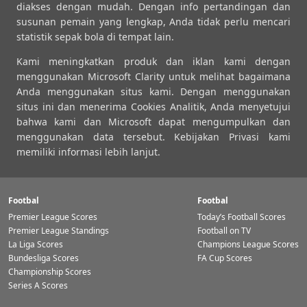
diakses dengan mudah. Dengan info pertandingan dan
susunan pemain yang lengkap, Anda tidak perlu mencari
statistik sepak bola di tempat lain.
Kami meningkatkan produk dan iklan kami dengan
menggunakan Microsoft Clarity untuk melihat bagaimana
Anda menggunakan situs kami. Dengan menggunakan
situs ini dan menerima Cookies Analitik, Anda menyetujui
bahwa kami dan Microsoft dapat mengumpulkan dan
menggunakan data tersebut. Kebijakan Privasi kami
memiliki informasi lebih lanjut.
Footbal
Footbal
Premier League Scores
Today’s Football Scores
Premier League Standings
Football on TV
La Liga Scores
Champions League Scores
Bundesliga Scores
FA Cup Scores
Championship Scores
Series A Scores