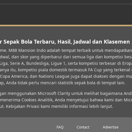
r Sepak Bola Terbaru, Hasil, Jadwal dan Klasemen
time. M88 Mansion Indo adalah tempat terbaik untuk mendapatkan 
jadwal, dan skor yang diperbarui dari semua liga dan kompetisi bes
ga, Serie A, Bundesliga, Ligue 1, serta kompetisi terbesar di Erop
nya itu, kompetisi piala domestik termasuk FA Cup yang terkena
N, Copa America, dan Nations League juga dapat diakses dengan m
Anda tidak perlu mencari statistik sepak bola di tempat lain.
ngan menggunakan Microsoft Clarity untuk melihat bagaimana A
 menerima Cookies Analitik, Anda menyetujui bahwa kami dan Micr
ebijakan Privasi kami memiliki informasi lebih lanjut.
FAQ
Contact
Advertise