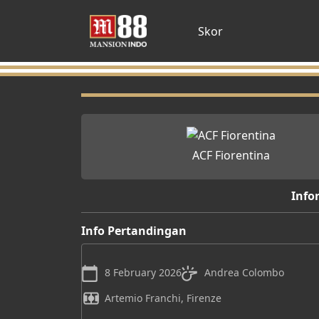
Skor
ACF Fiorentina
Info
Info Pertandingan
8 February 2026
Andrea Colombo
Artemio Franchi, Firenze